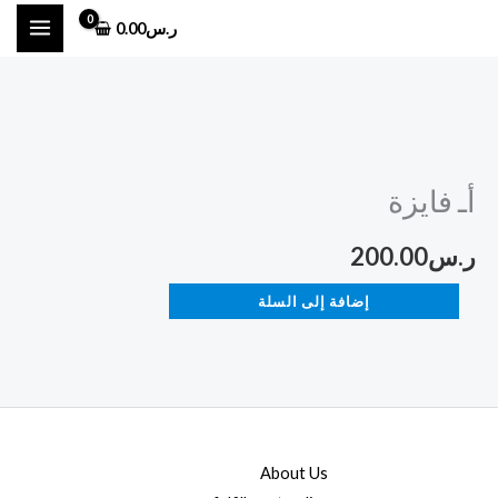
خطي
ر.س
0.00
لى
لمحتوى
كمية
أـ
أـ فايزة
فايزة
ر.س
200.00
إضافة إلى السلة
About Us