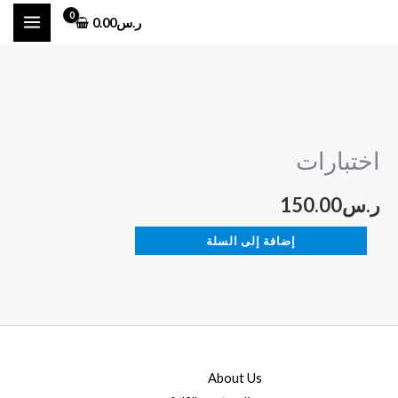
خطي
ر.س
0.00
لى
لمحتوى
كمية
اختبارات
اختبارات
ر.س
150.00
إضافة إلى السلة
About Us