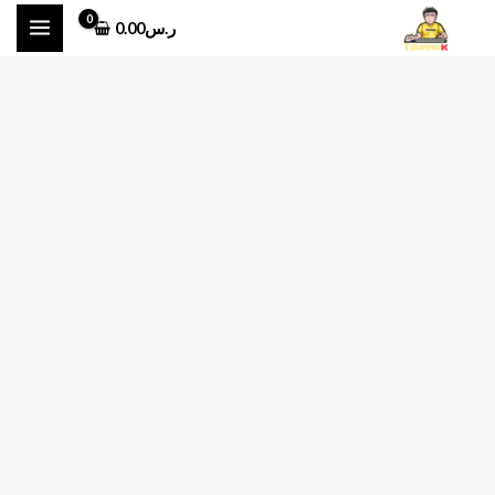
خطي
ر.س
0.00
لى
لمحتوى
كمية
اختبار
نهائي