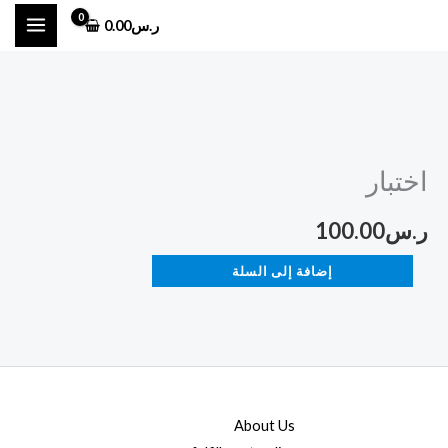
خطي
ر.س
0.00
لى
لمحتوى
كمية
اختبار
اختبار
ر.س
100.00
إضافة إلى السلة
About Us