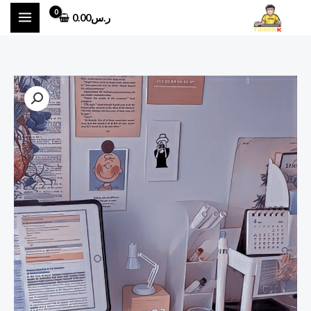
خطي
ر.س
0.00
لى
لمحتوى
كمية
الأداء
الوظيفي