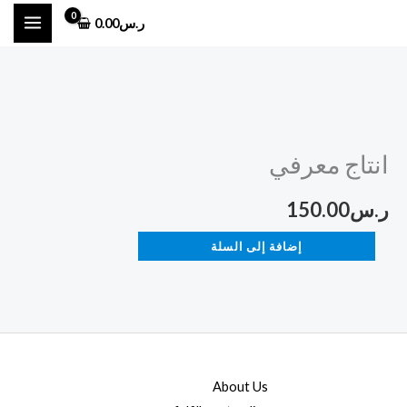
خطي
ر.س
0.00
لى
لمحتوى
كمية
انتاج
انتاج معرفي
معرفي
ر.س
150.00
إضافة إلى السلة
About Us