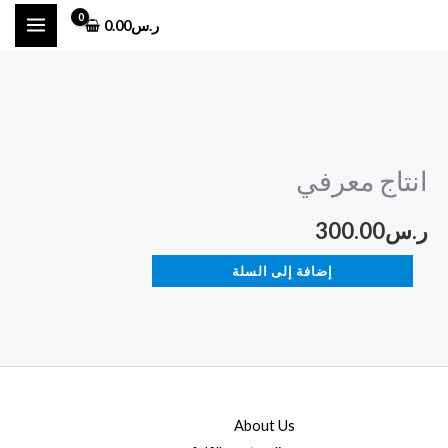
خطي
ر.س
0.00
لى
لمحتوى
كمية
انتاج
انتاج معرفي
معرفي
ر.س
300.00
إضافة إلى السلة
About Us