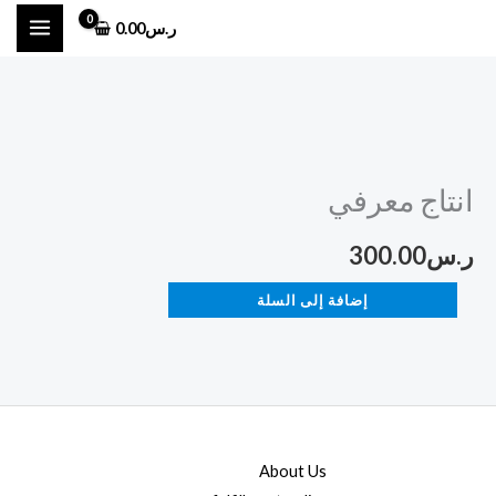
خطي
ر.س
0.00
لى
لمحتوى
كمية
انتاج
انتاج معرفي
معرفي
ر.س
300.00
إضافة إلى السلة
About Us