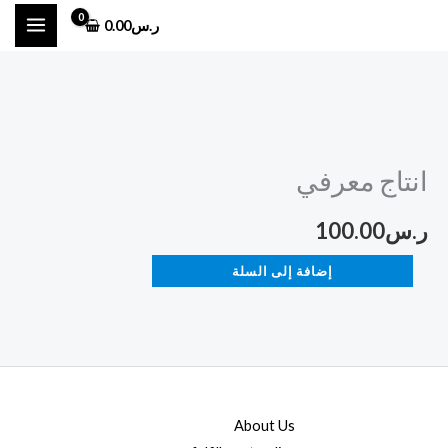
خطي
ر.س
0.00
لى
لمحتوى
كمية
انتاج
انتاج معرفي
معرفي
ر.س
100.00
إضافة إلى السلة
About Us