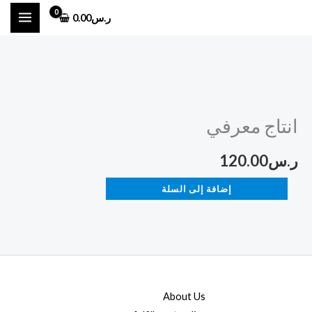
خطي
ر.س
0.00
لى
لمحتوى
كمية
انتاج
انتاج معرفي
معرفي
ر.س
120.00
إضافة إلى السلة
About Us