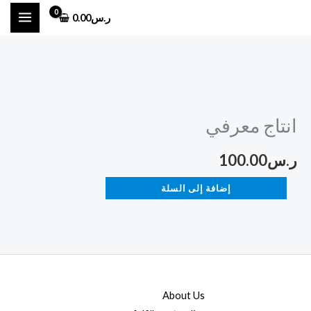
خطي
ر.س
0.00
لى
لمحتوى
كمية
انتاج
انتاج معرفي
معرفي
ر.س
100.00
إضافة إلى السلة
About Us