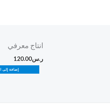
انتاج معرفي
كمية
انتاج
ر.س
120.00
معرفي
إضافة إلى ا