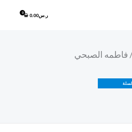
ر.س
0.00
أ/ فاطمه الصبحي
لسلة