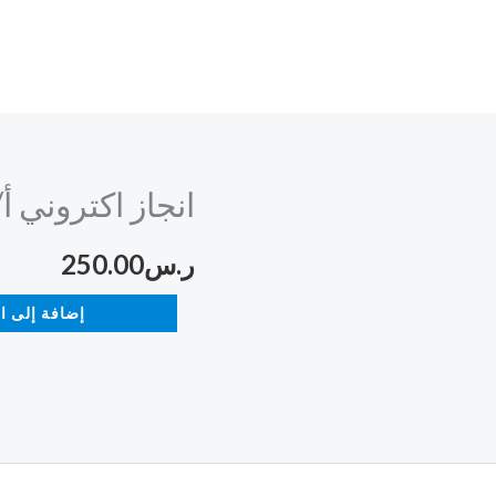
انجاز اكتروني 
كمية
انجاز
ر.س
250.00
اكتروني
أ/
إضافة إلى ا
فاطمه
الصبحي