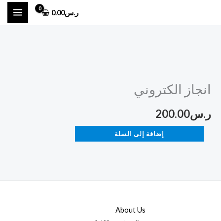
خطي
ر.س
0.00
لى
لمحتوى
كمية
انجاز
انجاز الكتروني
الكتروني
ر.س
200.00
إضافة إلى السلة
About Us