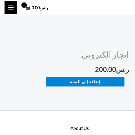
خطي
ر.س
0.00
لى
لمحتوى
كمية
انجاز
انجاز الكتروني
الكتروني
ر.س
200.00
إضافة إلى السلة
About Us