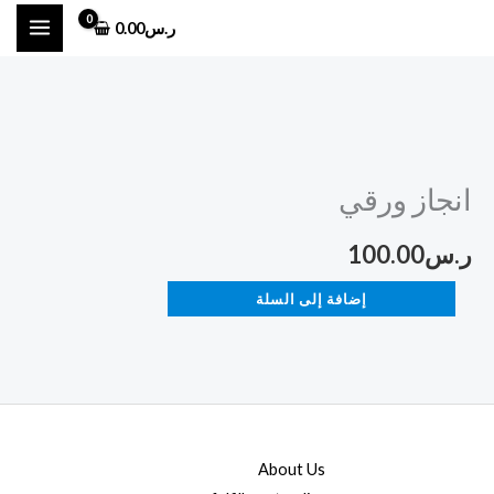
خطي
ر.س
0.00
لى
لمحتوى
كمية
انجاز
انجاز ورقي
ورقي
ر.س
100.00
إضافة إلى السلة
About Us