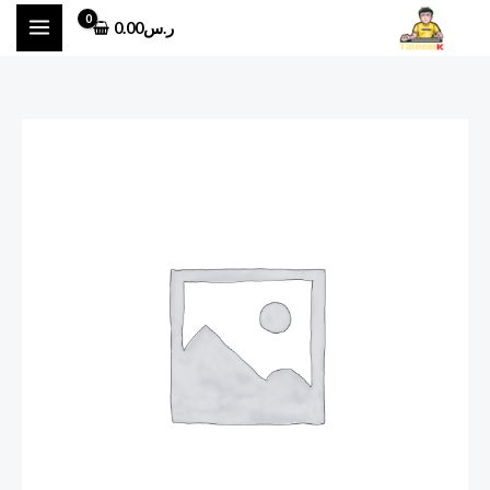
خطي
ر.س
0.00
لى
لمحتوى
كمية
انجاز
ورقي