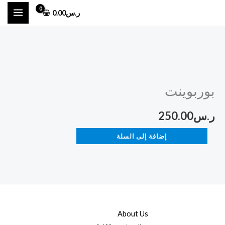
خطي
ر.س
0.00
لى
لمحتوى
كمية
بوربوينت
بوربوينت
ر.س
250.00
إضافة إلى السلة
About Us