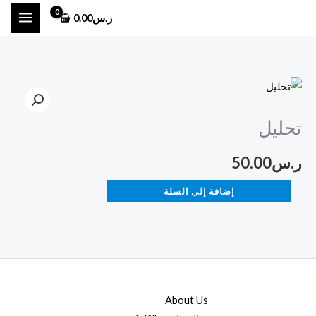
خطي
ر.س
0.00
لى
لمحتوى
كمية
تحليل
تحليل
ر.س
50.00
إضافة إلى السلة
About Us