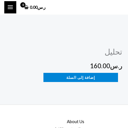
خطي
ر.س
0.00
لى
لمحتوى
كمية
تحليل
تحليل
ر.س
160.00
إضافة إلى السلة
About Us