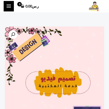
خطي
ر.س
0.00
لى
لمحتوى
كمية
تصميم
فديو