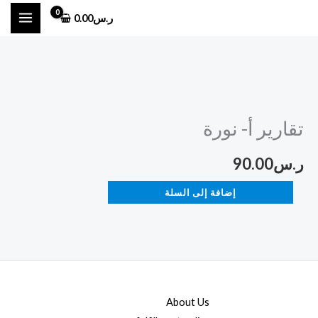
خطي
ر.س
0.00
لى
لمحتوى
كمية
تقارير
تقارير أ- نورة
أ-
نورة
ر.س
90.00
إضافة إلى السلة
About Us