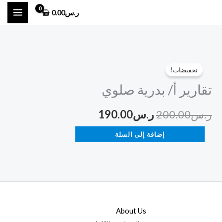
خطي
ر.س
0.00
لى
لمحتوى
كمية
السعر
السعر
تخفيضات!
تقارير
الأصلي
الحالي
تقارير أ/ بدرية صلوي
أ/
بدرية
هو:
هو:
ر.س
200.00
ر.س
190.00
صلوي
ر.س200.00.
ر.س190.00.
إضافة إلى السلة
About Us