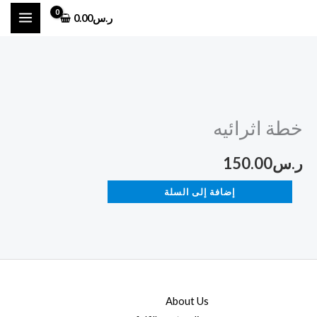
خطي
ر.س
0.00
لى
لمحتوى
كمية
خطة
خطة اثرائيه
اثرائيه
ر.س
150.00
إضافة إلى السلة
About Us