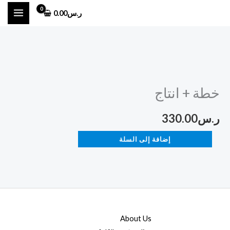
خطي
ر.س
0.00
لى
لمحتوى
كمية
خطة
خطة + انتاج
+
انتاج
ر.س
330.00
إضافة إلى السلة
About Us