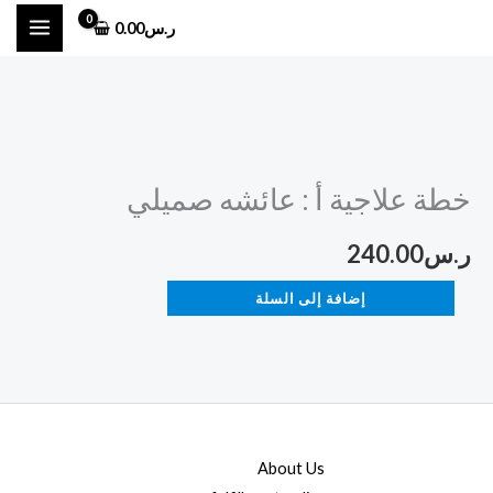
خطي
ر.س
0.00
لى
لمحتوى
كمية
خطة
خطة علاجية أ : عائشه صميلي
علاجية
أ
ر.س
240.00
:
عائشه
إضافة إلى السلة
صميلي
About Us