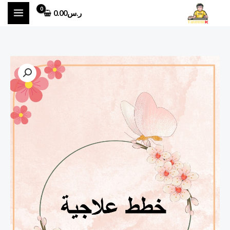
خطي
ر.س
0.00
لى
لمحتوى
كمية
خطة
علاجية
أ
:
فاطمه
الحربي