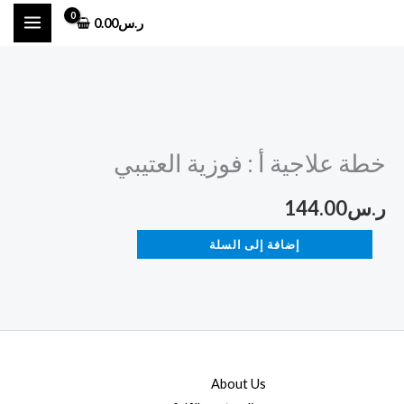
خطي
ر.س
0.00
لى
لمحتوى
كمية
خطة
خطة علاجية أ : فوزية العتيبي
علاجية
أ
ر.س
144.00
:
فوزية
إضافة إلى السلة
العتيبي
About Us