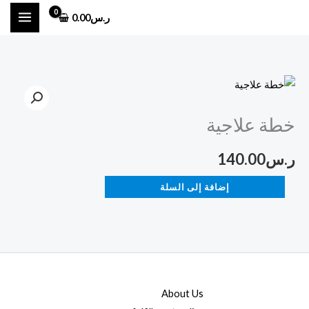
خطي
ر.س
0.00
لى
لمحتوى
كمية
خطة
خطة علاجية
علاجية
ر.س
140.00
إضافة إلى السلة
About Us