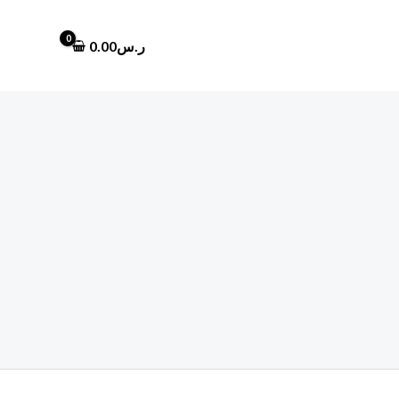
ر.س
0.00