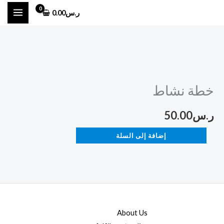
خطي
ر.س
0.00
لى
لمحتوى
كمية
خطة
خطة نشاط
نشاط
ر.س
50.00
إضافة إلى السلة
About Us