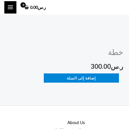
خطي
ر.س
0.00
لى
لمحتوى
كمية
خطة
خطة
ر.س
300.00
إضافة إلى السلة
About Us