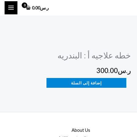
خطي
ر.س
0.00
لى
لمحتوى
كمية
خطه
خطه علاجيه أ : البندريه
علاجيه
أ
ر.س
300.00
:
البندريه
إضافة إلى السلة
About Us