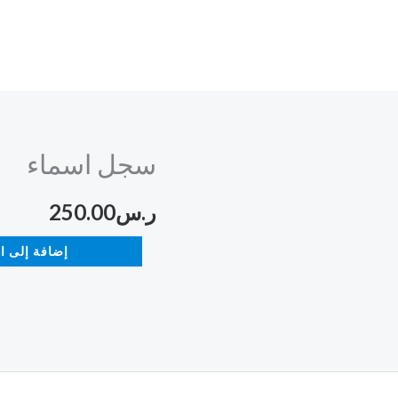
سجل اسماء
كمية
سجل
ر.س
250.00
اسماء
إضافة إلى ا