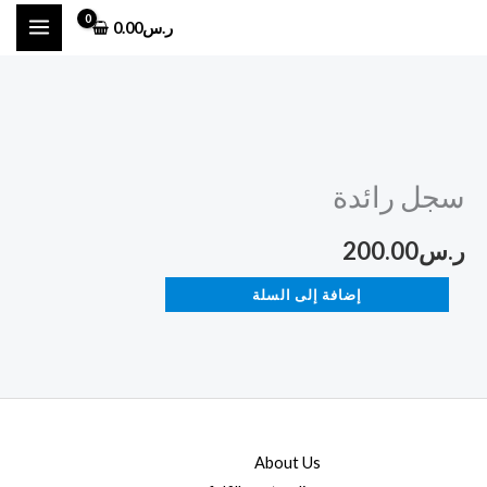
خطي
ر.س
0.00
لى
لمحتوى
كمية
سجل
سجل رائدة
رائدة
ر.س
200.00
إضافة إلى السلة
About Us