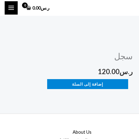
خطي
ر.س
0.00
لى
لمحتوى
كمية
سجل
سجل
ر.س
120.00
إضافة إلى السلة
About Us