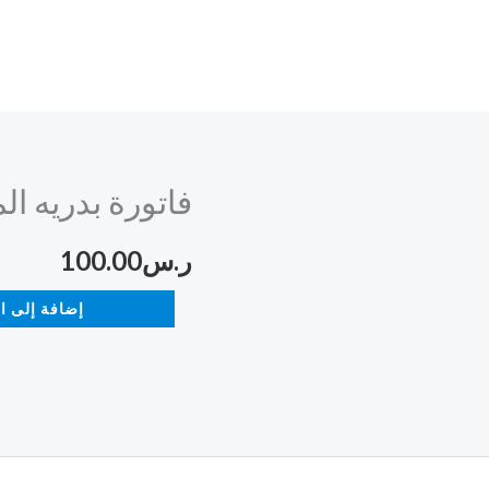
فاتورة بدريه ال
كمية
فاتورة
ر.س
100.00
بدريه
المالكي
إضافة إلى ا