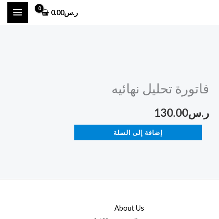
خطي
ر.س
0.00
لى
لمحتوى
كمية
فاتورة
فاتورة تحليل نهائيه
تحليل
نهائيه
ر.س
130.00
إضافة إلى السلة
About Us