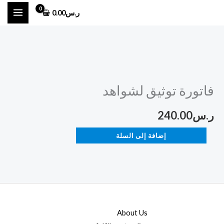
خطي
ر.س
0.00
لى
لمحتوى
كمية
فاتورة
فاتورة توثيق لشواهد
توثيق
لشواهد
ر.س
240.00
إضافة إلى السلة
About Us