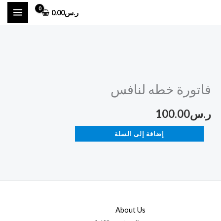
خطي
ر.س
0.00
لى
لمحتوى
كمية
فاتورة
فاتورة خطه لنافس
خطه
لنافس
ر.س
100.00
إضافة إلى السلة
About Us