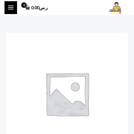
خطي
ر.س
0.00
لى
لمحتوى
كمية
فاتورة
ملف
انجاز
الاكتروني