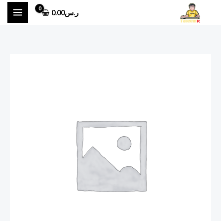
خطي
ر.س
0.00
لى
لمحتوى
كمية
فاتوره
تقارير
للمجتمعات
المهنيه