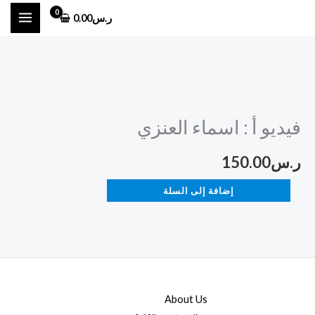
خطي
ر.س
0.00
لى
لمحتوى
كمية
فيديو
فيديو أ : اسماء العنزي
أ
:
ر.س
150.00
اسماء
العنزي
إضافة إلى السلة
About Us