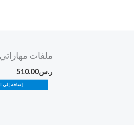
ملفات مهاراتي
كمية
ملفات
ر.س
510.00
مهاراتي
إضافة إلى ا