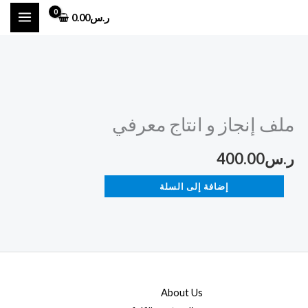
خطي
ر.س
0.00
لى
لمحتوى
كمية
ملف
ملف إنجاز و انتاج معرفي
إنجاز
و
ر.س
400.00
انتاج
معرفي
إضافة إلى السلة
About Us