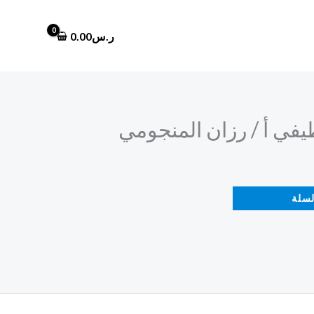
ر.س
0.00
ظيفي أ / رزان المنجومي
لسلة