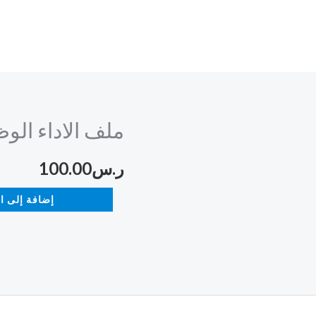
ملف الاداء الو
كمية
ملف
ر.س
100.00
الاداء
الوظيفي
إضافة إلى ا
أ
/
رزان
المنجومي