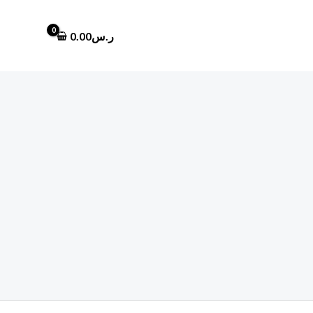
ر.س
0.00