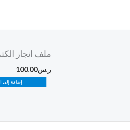
ملف انجاز الكت
كمية
ملف
ر.س
100.00
انجاز
الكتروني
إضافة إلى ا