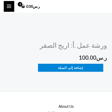
خطي
ر.س
0.00
لى
لمحتوى
كمية
ورشة
ورشة عمل .أ: اريج الصقر
عمل
.أ:
ر.س
100.00
اريج
الصقر
إضافة إلى السلة
About Us