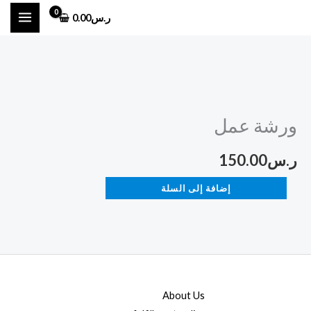
خطي
ر.س
0.00
لى
لمحتوى
كمية
ورشة
ورشة عمل
عمل
ر.س
150.00
إضافة إلى السلة
About Us